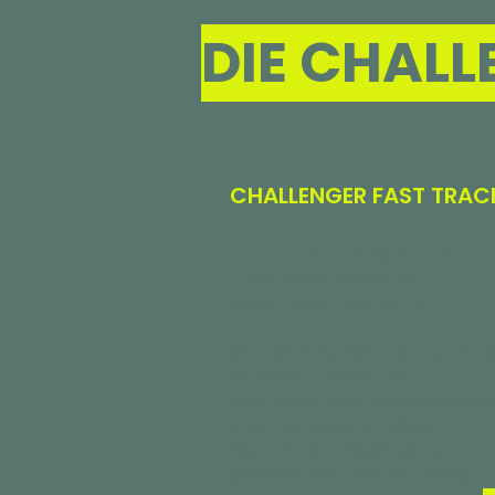
DIE CHAL
CHALLENGER FAST TRAC
10 Tracks
mit hilfreichen
Tools
un
Tipps
und (optional) mit
persönlichem Mentoring
.
Mit unserer
Success Key Method
strukturiert, gezielt und
ganzheitlich zum individuellen und
unternehmerischen Erfolg.
Flexibel und herausfordernd,
praxisorientiert und nachhaltig.