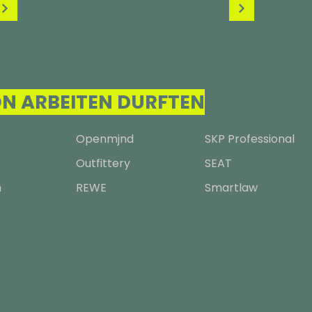
N ARBEITEN DURFTEN
Openmjnd
SKP Professional
Outfittery
SEAT
m
REWE
Smartlaw