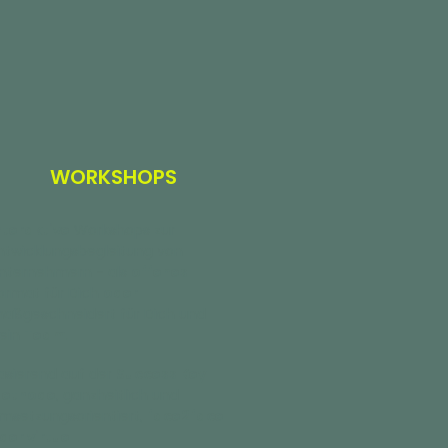
WORKSHOPS
nteraktive
Workshops zur
ntwicklungsbegleitung von
nternehmern - als
offenes
ormat für Dich
oder
aßgeschneidert für Dich und
ein
Team
.
asierend auf der
Success Key
ethode
, ganzheitlich und
msetzungsorientiert,
face2face
der virtuell
.