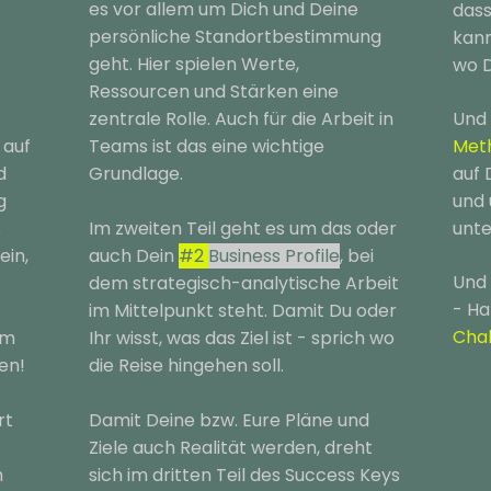
es vor allem um Dich und Deine
dass
persönliche Standortbestimmung
kann
geht. Hier spielen Werte,
wo D
Ressourcen und Stärken eine
zentrale Rolle. Auch für die Arbeit in
Und 
 auf
Teams ist das eine wichtige
Met
d
Grundlage.
auf 
g
und 
s
Im zweiten Teil geht es um das oder
unte
ein,
auch Dein
#2
Business Profile
, bei
Und 
dem strategisch-analytische Arbeit
- Ha
im Mittelpunkt steht. Damit Du oder
Chal
um
Ihr wisst, was das Ziel ist - sprich wo
den!
die Reise hingehen soll.
rt
Damit Deine bzw. Eure Pläne und
Ziele auch Realität werden, dreht
h
sich im dritten Teil des Success Keys