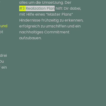
r
alles um die Umsetzung. Der
#3
Realization Plan
hilft Dir dabei,
mit Hilfe eines “Master Plans”
Hindernisse frühzeitig zu erkennen,
e und
erfolgreich zu umschiffen und ein
ot
nachhaltiges Commitment
aufzubauen.
drei
 Du
 ein