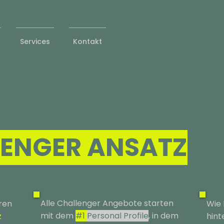
Services
Kontakt
LENGER ANSATZ
Alle Challenger Angebote starten
ren
Wie 
mit dem
#1
Personal Profile
, in dem
z
hint