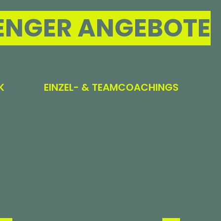
LENGER ANGEBOTE
K
EINZEL- & TEAMCOACHINGS
I
d
Coaching,
Sparring und
E
Beratung
durch erfahrene Coaches.
U
F
Situativ
bei herausfordernden
m
e
Situationen oder begleitend in
D
Veränderungsprozessen.
Individuell
angepasst und
B
lösungsorientiert,
face2face oder
M
virtuell
.
u
o